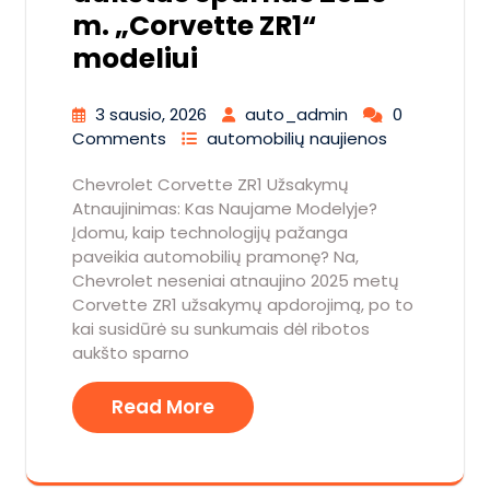
m. „Corvette ZR1“
modeliui
3 sausio, 2026
auto_admin
0
Comments
automobilių naujienos
Chevrolet Corvette ZR1 Užsakymų
Atnaujinimas: Kas Naujame Modelyje?
Įdomu, kaip technologijų pažanga
paveikia automobilių pramonę? Na,
Chevrolet neseniai atnaujino 2025 metų
Corvette ZR1 užsakymų apdorojimą, po to
kai susidūrė su sunkumais dėl ribotos
aukšto sparno
Read More