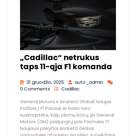
„Cadillac“ netrukus
taps 11-ąja F1 komanda
31 gruodžio, 2025
auto_admin
0 Comments
Cadillac
General Motors ir Andretti Global: Naujas
Požiūris į F1 Pasaulį Ar kada nors
susimąstėte, kaip įdomu būtų, jei General
Motors (GM) prisijungtų prie Formulės 1?
Naujausi pokyčiai Andretti Global
vadovybėje atgaivino šią idėją, suteikdami