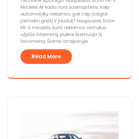
Techninė Apžvalga: Naujausias Scion FR-S
Modelis Ar kada nors susimąstėte, kaip
automobilių reklamos gali taip įtaigiai
perteikti greitį ir jaudulį? Naujausias Scion
FR-S modelis, kurio reklamos netrukus
užplūs internetą, puikiai iliustruoja šį
fenomeną. Šiame straipsnyje
Read More