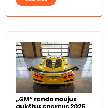
„GM“ randa naujus
aukštus sparnus 2025