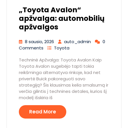
„Toyota Avalon“
apžvalga: automobilių
apžvalgos
8 sausio, 2026
auto_admin
0
Comments
Toyota
Techninė Apžvalga: Toyota Avalon Kaip
Toyota Avalon sugebėjo tapti tokia
reikšminga alternatyva rinkoje, kad net
privertė Buick pakoreguoti savo
strategiją? Šis klausimas kelia smalsumą ir
verčia gilintis į technines detales, kurios šį
modelį išskiria iš
Read More