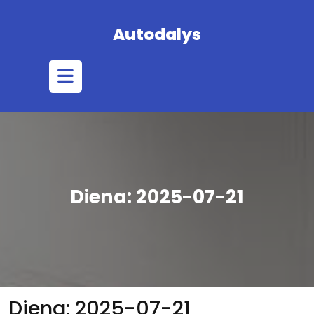
Skip
to
Autodalys
content
Open
Button
Diena:
2025-07-21
Diena:
2025-07-21