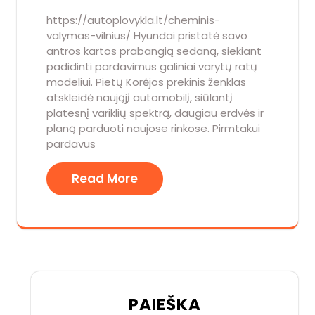
https://autoplovykla.lt/cheminis-
valymas-vilnius/ Hyundai pristatė savo
antros kartos prabangią sedaną, siekiant
padidinti pardavimus galiniai varytų ratų
modeliui. Pietų Korėjos prekinis ženklas
atskleidė naująjį automobilį, siūlantį
platesnį variklių spektrą, daugiau erdvės ir
planą parduoti naujose rinkose. Pirmtakui
pardavus
Read More
PAIEŠKA