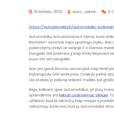
16 birželio, 2025
auto_admin
0 
https://autoplovykla.lt/automobilio-poliravim
Automobilių entuziastams ir tiems, kurie ieško
Bachelor” sezonas taps ypatingu įvykiu. Arie 
pasirodymų IndyCar serijoje ir X Games medali
Daugelis dar prisimins jį kaip Emily Maynard s
buvo itin arti pergalės.
Arie yra gerai žinoma asmenybė tarp lenktynių
Indianapolis 500 lenktynes, todėl jis pelnė d
visi stebės jo kelionę ieškant meilės, kai gra
Beje, kalbant apie automobilius, jei jūsų tra
sprendimas yra
kėbulo poliravimas Vilniuje
. T
užtikrinti, kad jis vėl būtų kaip naujas ir padidi
vairuotojų, kurie nori, kad jų automobiliai atro