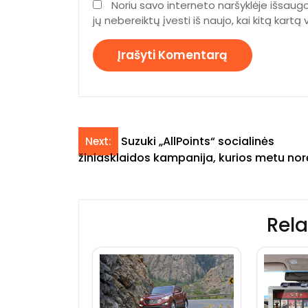
Noriu savo interneto naršyklėje išsaugo
jų nebereiktų įvesti iš naujo, kai kitą kart
Navigacija
Suzuki „AllPoints“ socialinės
Next:
žiniasklaidos kampanija, kurios metu norė
tarp
įrašų
Rela