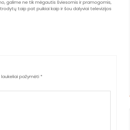
ono, galime ne tik mėgautis šviesomis ir pramogomis,
trodytų taip pat puikiai kaip ir šou dalyviai televizijos
i laukeliai pažymėti
*