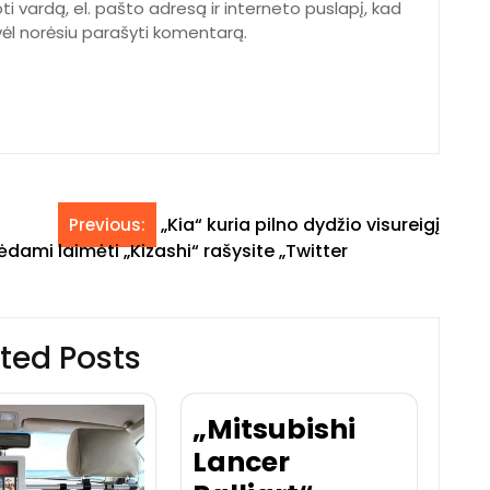
ti vardą, el. pašto adresą ir interneto puslapį, kad
ą vėl norėsiu parašyti komentarą.
„Kia“ kuria pilno dydžio visureigį
Previous:
dami laimėti „Kizashi“ rašysite „Twitter
ted Posts
„Mitsubishi
Lancer