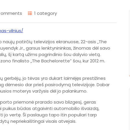
Comments
1 category
as-vilnius/
 naujų patirčių televizijos ekranuose, 22-asis „The
Luyendyk Jr., garsus lenktynininkas, žinomas dėl savo
ų, šį kartą užims pagrindinio šou dalyvio vietą.
ezono finalisto „The Bachelorette” šou, kur 2012 m.
 gerbėjų, jo tėvas yra dukart laimėjęs prestižines
aug dėmesio dar prieš pasirodymą televizijoje. Dabar
žiausios moterys varžysis dėl jo palankumo.
nsporto priemonė prarado savo blizgesį, geras
ai puikus būdas atgaivinti automobilio išvaizdą,
nti jo vertę. Ši paslauga tapo itin populiari tarp
dytų nepriekaištingai visais atvejais.