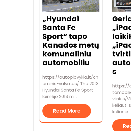
Geri
„Hyundai
„iPa
Santa Fe
laikik
Sport“ tapo
„iPa
Kanados metų
tvirt
komunaliniu
auto
automobiliu
s
https://autoplovykla.lt/ch
eminis-valymas/ The 2013
https://
Hyundai Santa Fe Sport
tomobili
laimėjo 2013 m.…
vilnius/
keliauti 
Read More
kelionės
Re