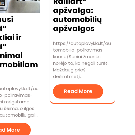
Ralliart“
apžvalga:
ausi
automobilių
d“
apžvalgos
liai ir
https://autoplovykla.lt/au
d“
tomobilio-poliravimas-
inimai
kaune/Seniai žmonės
mobiliam
norėjo to, ko negali turėti.
Maždaug prieš
dešimtmetį,…
autoplovykla.lt/au
Read More
o-poliravimas-
Visi mėgstame
su šeima, o ilgos
 automobiliu gali…
ad More