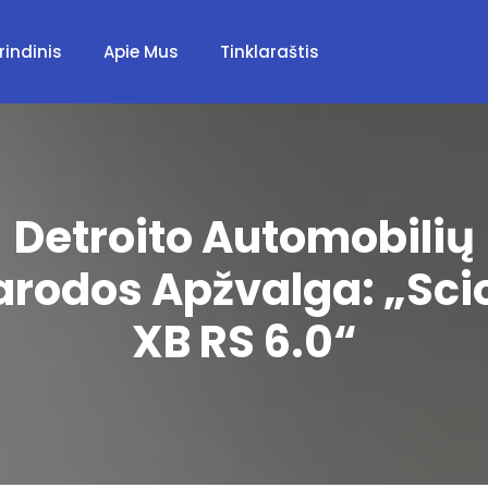
rindinis
Apie Mus
Tinklaraštis
Detroito Automobilių
arodos Apžvalga: „Sci
XB RS 6.0“