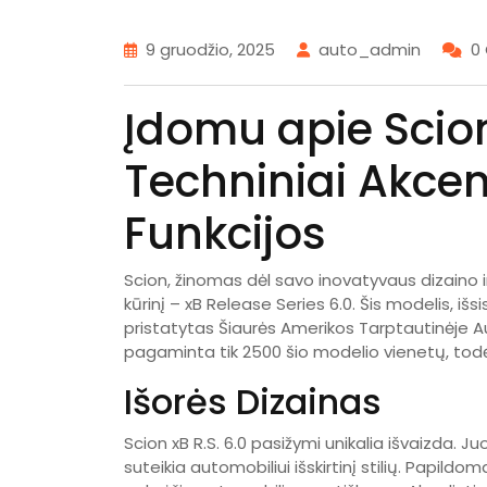
9 gruodžio, 2025
auto_admin
0
Įdomu apie Scion 
Techniniai Akcen
Funkcijos
Scion, žinomas dėl savo inovatyvaus dizaino i
kūrinį – xB Release Series 6.0. Šis modelis, išsi
pristatytas Šiaurės Amerikos Tarptautinėje A
pagaminta tik 2500 šio modelio vienetų, todėl
Išorės Dizainas
Scion xB R.S. 6.0 pasižymi unikalia išvaizda. Ju
suteikia automobiliui išskirtinį stilių. Papildom