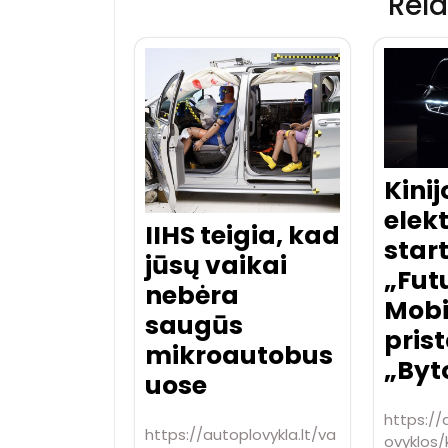
Rela
Kinij
elek
IIHS teigia, kad
start
jūsų vaikai
„Fut
nebėra
Mobi
saugūs
pris
mikroautobus
„Byt
uose
https://
https://autoplovykla.lt/va
ovyklos/