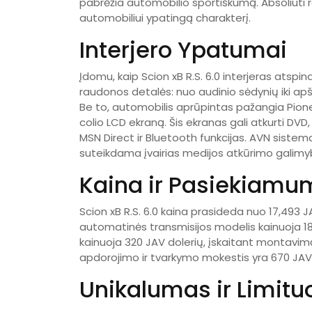
pabrėžia automobilio sportiškumą. Absoliuti ra
automobiliui ypatingą charakterį.
Interjero Ypatumai
Įdomu, kaip Scion xB R.S. 6.0 interjeras atspi
raudonos detalės: nuo audinio sėdynių iki apš
Be to, automobilis aprūpintas pažangia Pionee
colio LCD ekraną. Šis ekranas gali atkurti DVD,
MSN Direct ir Bluetooth funkcijas. AVN sistema 
suteikdama įvairias medijos atkūrimo galimy
Kaina ir Pasiekiam
Scion xB R.S. 6.0 kaina prasideda nuo 17,493 
automatinės transmisijos modelis kainuoja 18,
kainuoja 320 JAV dolerių, įskaitant montavim
apdorojimo ir tvarkymo mokestis yra 670 JAV d
Unikalumas ir Limitu