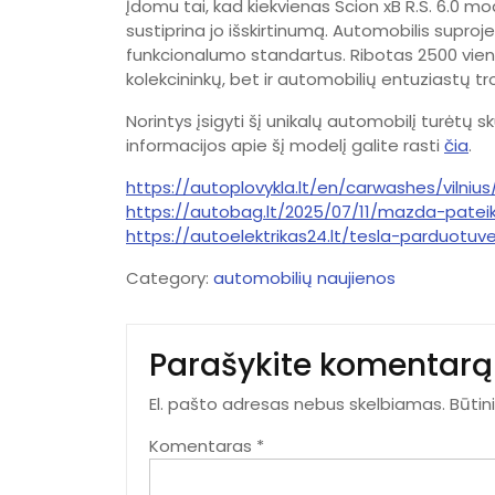
Įdomu tai, kad kiekvienas Scion xB R.S. 6.0 mo
sustiprina jo išskirtinumą. Automobilis suproje
funkcionalumo standartus. Ribotas 2500 vienet
kolekcininkų, bet ir automobilių entuziastų t
Norintys įsigyti šį unikalų automobilį turėtų s
informacijos apie šį modelį galite rasti
čia
.
https://autoplovykla.lt/en/carwashes/vilnius
https://autobag.lt/2025/07/11/mazda-pateik
https://autoelektrikas24.lt/tesla-parduotuve-
Category:
automobilių naujienos
Parašykite komentarą
El. pašto adresas nebus skelbiamas.
Būtin
Komentaras
*