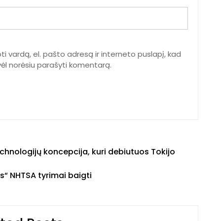
ti vardą, el. pašto adresą ir interneto puslapį, kad
ą vėl norėsiu parašyti komentarą.
hnologijų koncepcija, kuri debiutuos Tokijo
s“ NHTSA tyrimai baigti