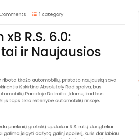
 Comments
1 category
xB R.S. 6.0:
tai ir Naujausios
r riboto tiražo automobilių, pristato naujausią savo
skiriantis išskirtine Absolutely Red spalva, bus
utomobilių Parodoje Detroite. Įdomu, kad bus
 jis taps tikra retenybe automobilių rinkoje.
oda priekinių grotelių apdaila ir R.S. ratų dangteliai
ai galima įsigyti dažytą galinį spoilerį, kuris dar labiau