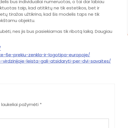
delis bus individualiai numeruotas, o tai dar labiau
ktuotas taip, kad atitiktų ne tik estetikos, bet ir
ų tiražas užtikrina, kad šis modelis taps ne tik
rokštamu objektu.
kubėti, nes jis bus pasiekiamas tik ribotą laiką. Daugiau
/
e-6e-prekiu-zenkla-ir-logotipa-europoje/
virdzinijoje-leista-gali-atsidaryti-per-dvi-savaites/
i laukeliai pažymėti
*