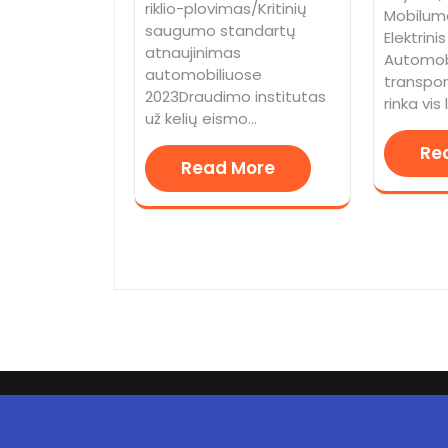
riklio-plovimas/Kritinių
Mobilum
saugumo standartų
Elektrinis
atnaujinimas
Automobi
automobiliuose
transpo
2023Draudimo institutas
rinka vis
už kelių eismo…
Re
Read More