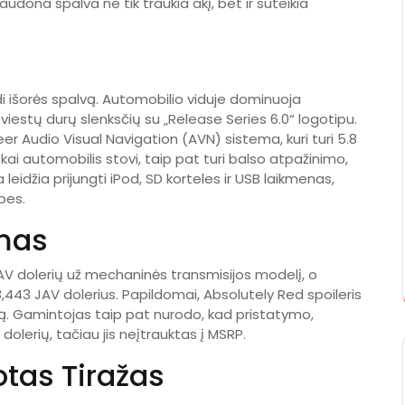
udona spalva ne tik traukia akį, bet ir suteikia
ndi išorės spalvą. Automobilio viduje dominuoja
viestų durų slenksčių su „Release Series 6.0“ logotipu.
r Audio Visual Navigation (AVN) sistema, kuri turi 5.8
 kai automobilis stovi, taip pat turi balso atpažinimo,
leidžia prijungti iPod, SD korteles ir USB laikmenas,
bes.
umas
JAV dolerių už mechaninės transmisijos modelį, o
443 JAV dolerius. Papildomai, Absolutely Red spoileris
ą. Gamintojas taip pat nurodo, kad pristatymo,
olerių, tačiau jis neįtrauktas į MSRP.
otas Tiražas