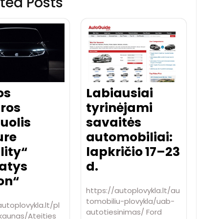
ted Posts
os
Labiausiai
tros
tyrinėjami
uolis
savaitės
ure
automobiliai:
lity“
lapkričio 17–23
tatys
d.
on“
https://autoplovykla.lt/au
tomobiliu-plovykla/uab-
autoplovykla.lt/pl
autotiesinimas/ Ford
kaunas/Ateities