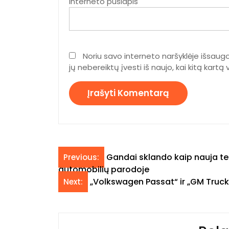
Interneto puslapis
Noriu savo interneto naršyklėje išsaugo
jų nebereiktų įvesti iš naujo, kai kitą kart
Navigacija
Gandai sklando kaip nauja tec
Previous:
automobilių parodoje
tarp
„Volkswagen Passat“ ir „GM Truck
Next:
įrašų