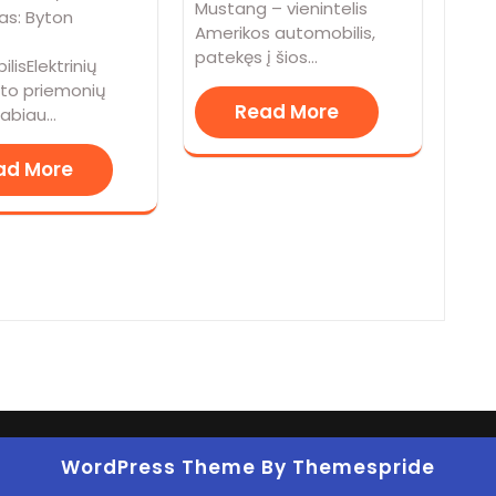
Mustang – vienintelis
as: Byton
Amerikos automobilis,
patekęs į šios…
lisElektrinių
rto priemonių
Read More
 labiau…
ad More
WordPress Theme
By Themespride