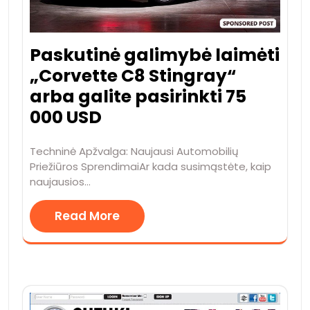
Paskutinė galimybė laimėti
„Corvette C8 Stingray“
arba galite pasirinkti 75
000 USD
Techninė Apžvalga: Naujausi Automobilių
Priežiūros SprendimaiAr kada susimąstėte, kaip
naujausios…
Read More