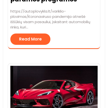
https://autoplovykla.lt/variklio-
plovimas/Koronaviruso pandemija atnešė
iššūkių visam pasauliui, įskaitant automobilių
rinka, kuri…
Read More