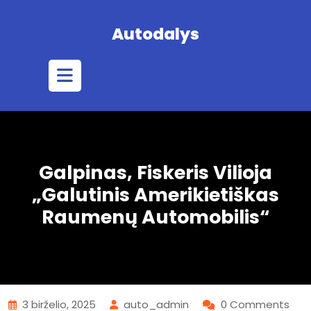
Skip
to
Autodalys
content
Open
Button
Galpinas, Fiskeris Vilioja
„galutinis Amerikietiškas
Raumenų Automobilis“
3 birželio, 2025
auto_admin
0 Comments