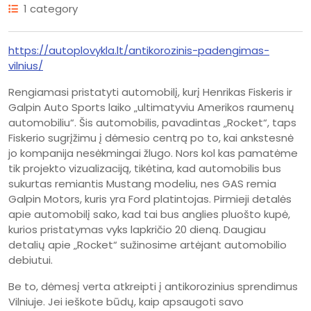
1 category
https://autoplovykla.lt/antikorozinis-padengimas-
vilnius/
Rengiamasi pristatyti automobilį, kurį Henrikas Fiskeris ir
Galpin Auto Sports laiko „ultimatyviu Amerikos raumenų
automobiliu“. Šis automobilis, pavadintas „Rocket“, taps
Fiskerio sugrįžimu į dėmesio centrą po to, kai ankstesnė
jo kompanija nesėkmingai žlugo. Nors kol kas pamatėme
tik projekto vizualizaciją, tikėtina, kad automobilis bus
sukurtas remiantis Mustang modeliu, nes GAS remia
Galpin Motors, kuris yra Ford platintojas. Pirmieji detalės
apie automobilį sako, kad tai bus anglies pluošto kupė,
kurios pristatymas vyks lapkričio 20 dieną. Daugiau
detalių apie „Rocket“ sužinosime artėjant automobilio
debiutui.
Be to, dėmesį verta atkreipti į antikorozinius sprendimus
Vilniuje. Jei ieškote būdų, kaip apsaugoti savo