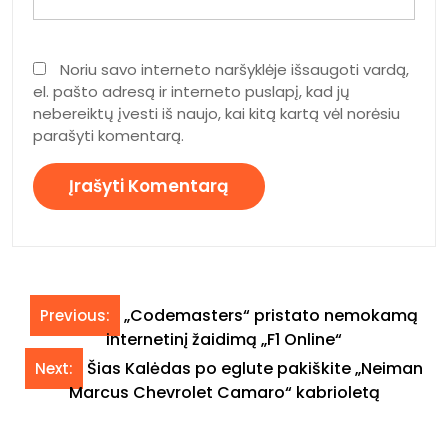
Noriu savo interneto naršyklėje išsaugoti vardą,
el. pašto adresą ir interneto puslapį, kad jų
nebereiktų įvesti iš naujo, kai kitą kartą vėl norėsiu
parašyti komentarą.
Navigacija
„Codemasters“ pristato nemokamą
Previous:
tarp
internetinį žaidimą „F1 Online“
įrašų
Šias Kalėdas po eglute pakiškite „Neiman
Next:
Marcus Chevrolet Camaro“ kabrioletą