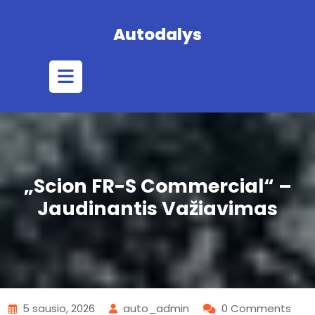
Skip
to
Autodalys
content
Open
Button
„Scion FR-S Commercial“ –
Jaudinantis Važiavimas
5 sausio, 2026
auto_admin
0 Comments