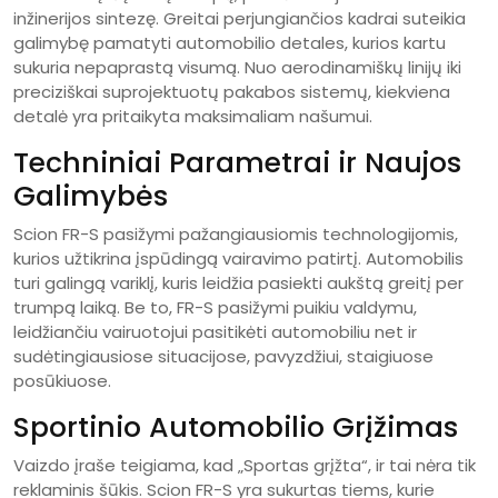
inžinerijos sintezę. Greitai perjungiančios kadrai suteikia
galimybę pamatyti automobilio detales, kurios kartu
sukuria nepaprastą visumą. Nuo aerodinamiškų linijų iki
preciziškai suprojektuotų pakabos sistemų, kiekviena
detalė yra pritaikyta maksimaliam našumui.
Techniniai Parametrai ir Naujos
Galimybės
Scion FR-S pasižymi pažangiausiomis technologijomis,
kurios užtikrina įspūdingą vairavimo patirtį. Automobilis
turi galingą variklį, kuris leidžia pasiekti aukštą greitį per
trumpą laiką. Be to, FR-S pasižymi puikiu valdymu,
leidžiančiu vairuotojui pasitikėti automobiliu net ir
sudėtingiausiose situacijose, pavyzdžiui, staigiuose
posūkiuose.
Sportinio Automobilio Grįžimas
Vaizdo įraše teigiama, kad „Sportas grįžta“, ir tai nėra tik
reklaminis šūkis. Scion FR-S yra sukurtas tiems, kurie