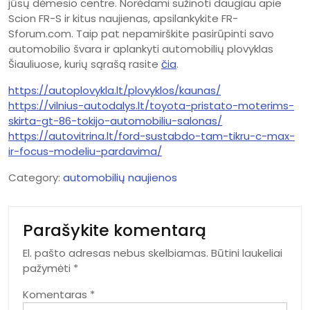
jūsų dėmesio centre. Norėdami sužinoti daugiau apie
Scion FR-S ir kitus naujienas, apsilankykite FR-
Sforum.com. Taip pat nepamirškite pasirūpinti savo
automobilio švara ir aplankyti automobilių plovyklas
Šiauliuose, kurių sąrašą rasite
čia
.
https://autoplovykla.lt/plovyklos/kaunas/
https://vilnius-autodalys.lt/toyota-pristato-moterims-
skirta-gt-86-tokijo-automobiliu-salonas/
https://autovitrina.lt/ford-sustabdo-tam-tikru-c-max-
ir-focus-modeliu-pardavima/
Category:
automobilių naujienos
Parašykite komentarą
El. pašto adresas nebus skelbiamas.
Būtini laukeliai
pažymėti
*
Komentaras
*