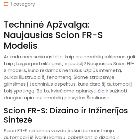
1 category
Techninė Apžvalga:
Naujausias Scion FR-S
Modelis
Ar kada nors susimąstėte, kaip automobilių reklamos gali
taip įtaigiai perteikti greitį ir jaudulį? Naujausias Scion FR-
S modelis, kurio reklamos netrukus užplūs internetą,
puikiai iliustruoja šį fenomeną. Šiame straipsnyje
gilinsimės į techninius aspektus, kurie daro šį automobilį
tokį ypatingą. Be to, kviečiame aplankyti
čia
ir sužinoti
daugiau apie automobilių plovyklas Šiauliuose.
Scion FR-S: Dizaino ir Inžinerijos
Sintezė
Scion FR-S reklamos vaizdo įrašai demonstruoja
automobilį iš įvairių kampų, pabrėžiant jo dizaino ir