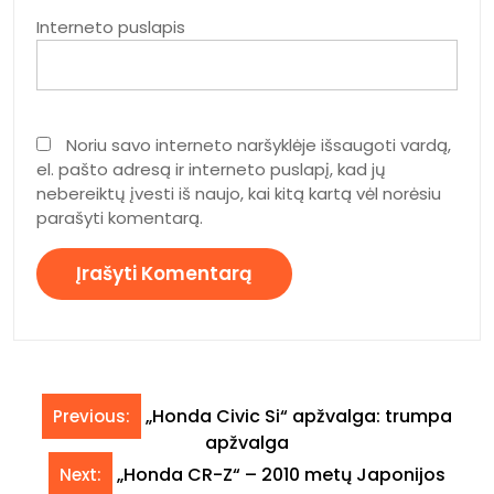
Interneto puslapis
Noriu savo interneto naršyklėje išsaugoti vardą,
el. pašto adresą ir interneto puslapį, kad jų
nebereiktų įvesti iš naujo, kai kitą kartą vėl norėsiu
parašyti komentarą.
Navigacija
„Honda Civic Si“ apžvalga: trumpa
Previous:
tarp
apžvalga
įrašų
„Honda CR-Z“ – 2010 metų Japonijos
Next: