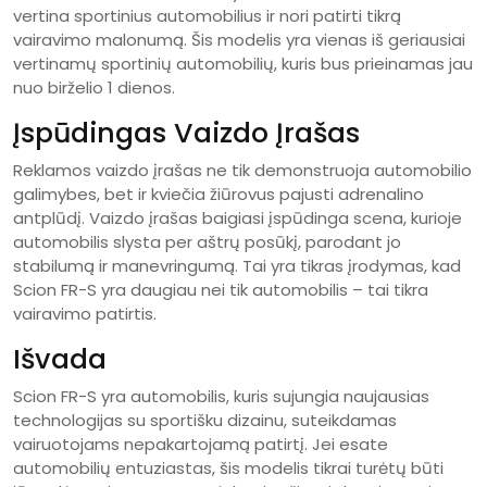
vertina sportinius automobilius ir nori patirti tikrą
vairavimo malonumą. Šis modelis yra vienas iš geriausiai
vertinamų sportinių automobilių, kuris bus prieinamas jau
nuo birželio 1 dienos.
Įspūdingas Vaizdo Įrašas
Reklamos vaizdo įrašas ne tik demonstruoja automobilio
galimybes, bet ir kviečia žiūrovus pajusti adrenalino
antplūdį. Vaizdo įrašas baigiasi įspūdinga scena, kurioje
automobilis slysta per aštrų posūkį, parodant jo
stabilumą ir manevringumą. Tai yra tikras įrodymas, kad
Scion FR-S yra daugiau nei tik automobilis – tai tikra
vairavimo patirtis.
Išvada
Scion FR-S yra automobilis, kuris sujungia naujausias
technologijas su sportišku dizainu, suteikdamas
vairuotojams nepakartojamą patirtį. Jei esate
automobilių entuziastas, šis modelis tikrai turėtų būti