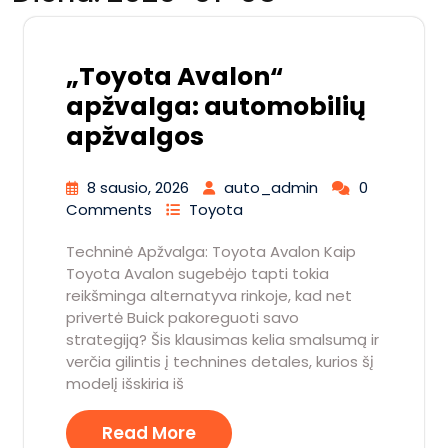
„Toyota Avalon“
apžvalga: automobilių
apžvalgos
8 sausio, 2026
auto_admin
0
Comments
Toyota
Techninė Apžvalga: Toyota Avalon Kaip
Toyota Avalon sugebėjo tapti tokia
reikšminga alternatyva rinkoje, kad net
privertė Buick pakoreguoti savo
strategiją? Šis klausimas kelia smalsumą ir
verčia gilintis į technines detales, kurios šį
modelį išskiria iš
Read More