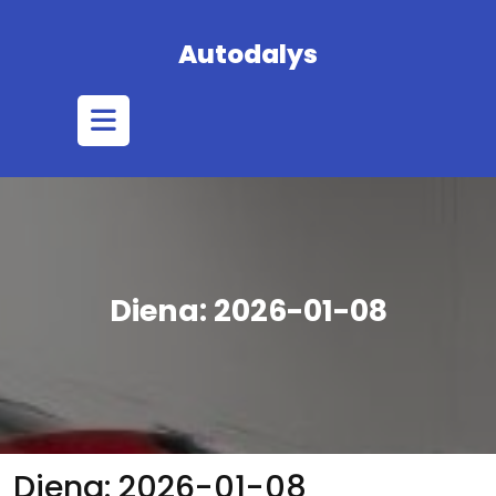
Skip
to
Autodalys
content
Open
Button
Diena:
2026-01-08
Diena:
2026-01-08