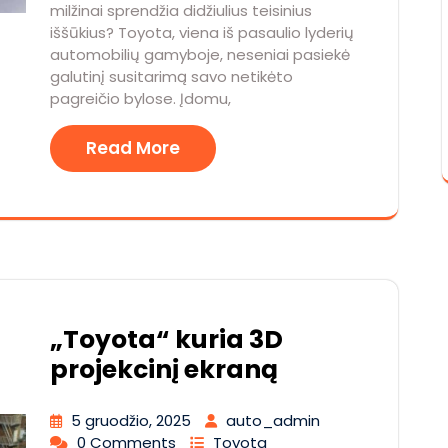
milžinai sprendžia didžiulius teisinius
iššūkius? Toyota, viena iš pasaulio lyderių
automobilių gamyboje, neseniai pasiekė
galutinį susitarimą savo netikėto
pagreičio bylose. Įdomu,
Read More
„Toyota“ kuria 3D
projekcinį ekraną
5 gruodžio, 2025
auto_admin
0 Comments
Toyota