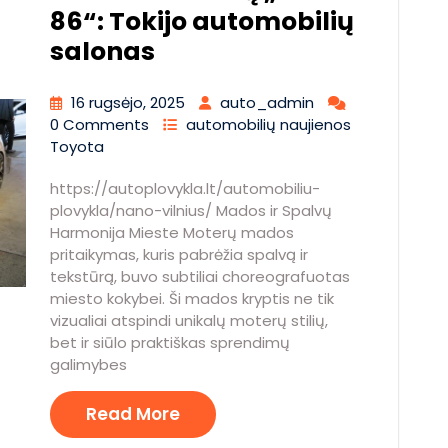
86“: Tokijo automobilių
salonas
16 rugsėjo, 2025
auto_admin
0 Comments
automobilių naujienos
Toyota
https://autoplovykla.lt/automobiliu-
plovykla/nano-vilnius/ Mados ir Spalvų
Harmonija Mieste Moterų mados
pritaikymas, kuris pabrėžia spalvą ir
tekstūrą, buvo subtiliai choreografuotas
miesto kokybei. Ši mados kryptis ne tik
vizualiai atspindi unikalų moterų stilių,
bet ir siūlo praktiškas sprendimų
galimybes
Read More