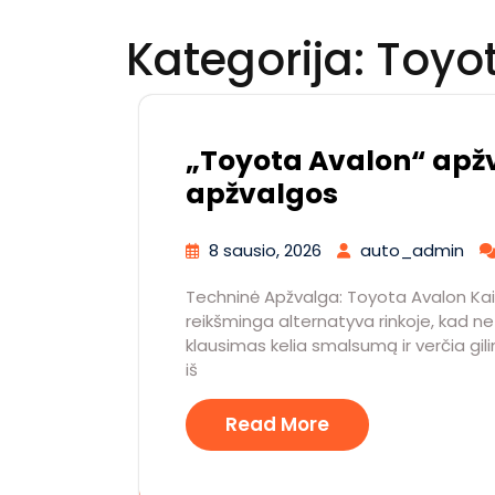
Kategorija:
Toyo
„Toyota Avalon“ apž
apžvalgos
8 sausio, 2026
auto_admin
Techninė Apžvalga: Toyota Avalon Kai
reikšminga alternatyva rinkoje, kad ne
klausimas kelia smalsumą ir verčia gilin
iš
Read More