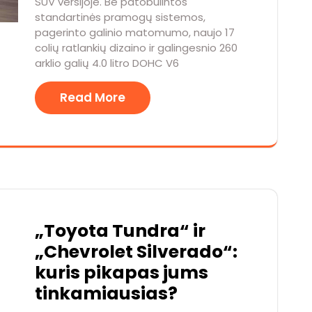
SUV versijoje. Be patobulintos
standartinės pramogų sistemos,
pagerinto galinio matomumo, naujo 17
colių ratlankių dizaino ir galingesnio 260
arklio galių 4.0 litro DOHC V6
Read More
„Toyota Tundra“ ir
„Chevrolet Silverado“:
kuris pikapas jums
tinkamiausias?