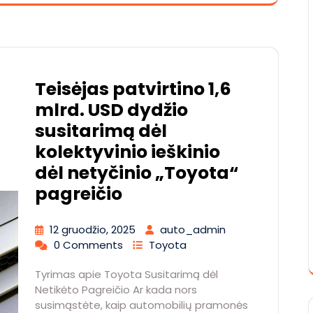
Teisėjas patvirtino 1,6
mlrd. USD dydžio
susitarimą dėl
kolektyvinio ieškinio
dėl netyčinio „Toyota“
pagreičio
12 gruodžio, 2025
auto_admin
0 Comments
Toyota
Tyrimas apie Toyota Susitarimą dėl
Netikėto Pagreičio Ar kada nors
susimąstėte, kaip automobilių pramonės