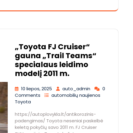
„Toyota FJ Cruiser“
gauna „Trail Teams“
specialaus leidimo
modelį 2011 m.
10 liepos, 2025
auto_admin
0
Comments
automobilių naujienos
Toyota
https://autoplovykla.lt/antikorozinis-
padengimas/ Toyota neseniai paskelbė
keletą pokyčių savo 2011 m. FJ Cruiser